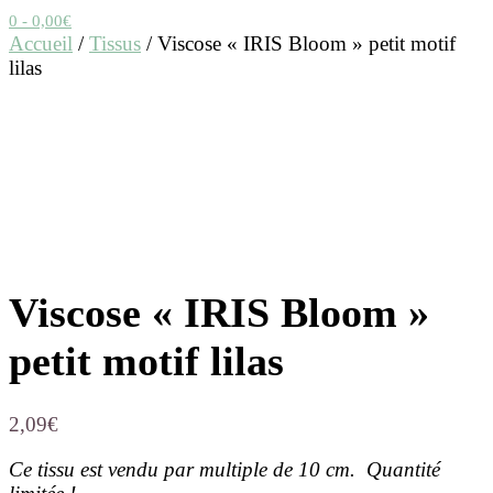
0
- 0,00€
Accueil
/
Tissus
/ Viscose « IRIS Bloom » petit motif
lilas
Viscose « IRIS Bloom »
petit motif lilas
2,09
€
Ce tissu est vendu par multiple de 10 cm. Quantité