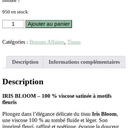
limitée !
950 en stock
quantité
Ajouter au panier
de
Viscose
"IRIS
Catégories :
Bonnes Affaires
,
Tissus
Bloom"
petit
motif
Description
Informations complémentaires
lilas
Description
IRIS BLOOM – 100 % viscose satinée à motifs
fleuris
Plongez dans l’élégance délicate du tissu
Iris Bloom
,
une viscose 100 % au tombé fluide et léger. Son
imprimé fleuri, raffiné et poétique, évoque la douceur