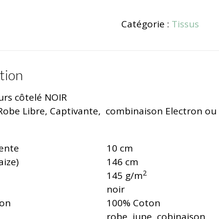
Catégorie :
Tissus
tion
urs côtelé NOIR
Robe Libre, Captivante, combinaison Electron ou Da
vente
10 cm
aize)
146 cm
2
145 g/m
noir
ion
100% Coton
robe, jupe, cobinaison