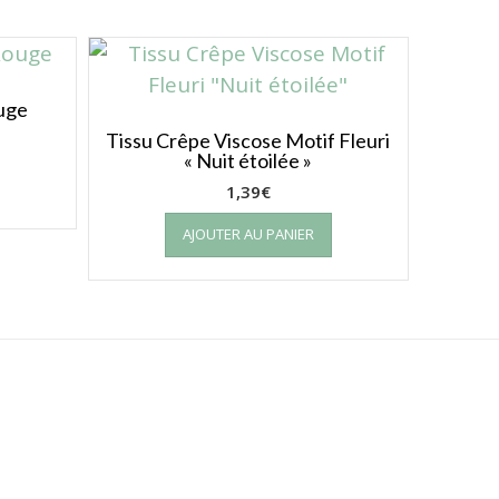
ouge
Tissu Crêpe Viscose Motif Fleuri
« Nuit étoilée »
1,39
€
AJOUTER AU PANIER