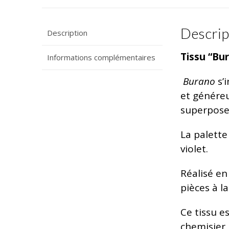
Descrip
Description
Tissu “Bu
Informations complémentaires
Burano
s’
et généreu
superposen
La palette
violet.
Réalisé en
pièces à l
Ce tissu e
chemisier 