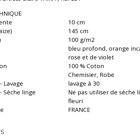
CHNIQUE
vente
10 cm
aize)
145 cm
u
100 g/m2
bleu profond, orange inc
rose et de violet
ion
100 % Coton
Chemisier, Robe
– Lavage
lavage à 30
– Sèche linge
Ne pas utiliser de sèche l
fleuri
ce
FRANCE
es