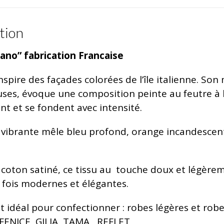
tion
rano” fabrication Francaise
inspire des façades colorées de l’île italienne. So
ses, évoque une composition peinte au feutre à l’a
t et se fondent avec intensité.
 vibrante mêle bleu profond, orange incandescent
 coton satiné, ce tissu au touche doux et légèrem
a fois modernes et élégantes.
st idéal pour confectionner : robes légères et ro
FENICE, GILIA, TAMA , REFLET