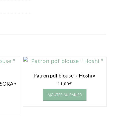
Patron pdf blouse » Hoshi «
» SORA »
11,00
€
AJOUTER AU PANIER