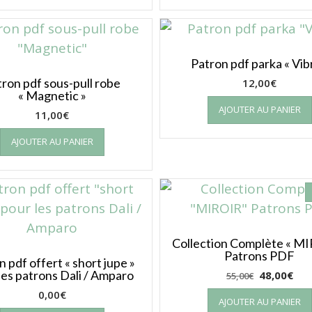
Patron pdf parka « Vib
tron pdf sous-pull robe
12,00
€
« Magnetic »
AJOUTER AU PANIER
11,00
€
AJOUTER AU PANIER
Collection Complète « M
Patrons PDF
n pdf offert « short jupe »
les patrons Dali / Amparo
48,00
€
55,00
€
0,00
€
AJOUTER AU PANIER