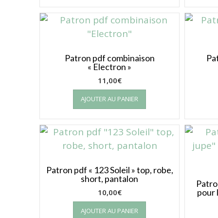
Patron pdf combinaison
Pa
« Electron »
11,00
€
AJOUTER AU PANIER
Patron pdf « 123 Soleil » top, robe,
short, pantalon
Patro
pour 
10,00
€
AJOUTER AU PANIER