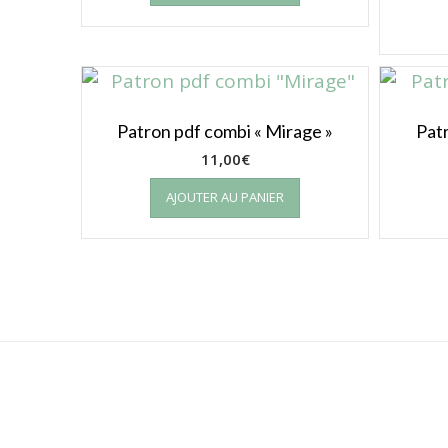
Patron pdf combi « Mirage »
Patr
11,00
€
AJOUTER AU PANIER