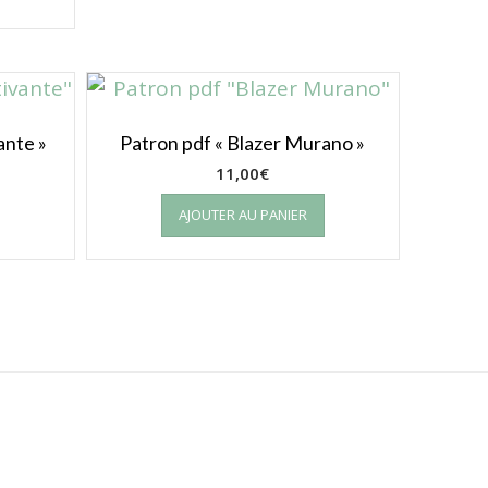
ante »
Patron pdf « Blazer Murano »
11,00
€
AJOUTER AU PANIER