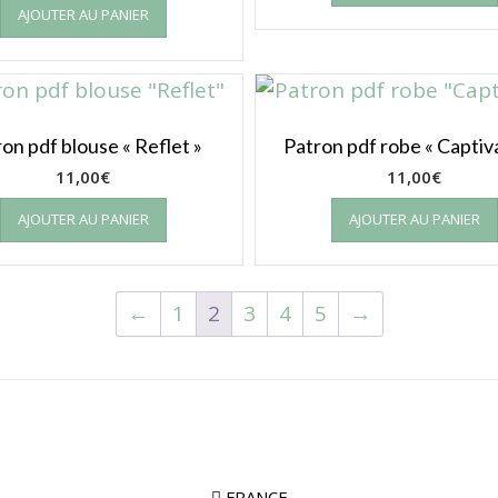
AJOUTER AU PANIER
on pdf blouse « Reflet »
Patron pdf robe « Captiv
11,00
€
11,00
€
AJOUTER AU PANIER
AJOUTER AU PANIER
←
1
2
3
4
5
→
FRANCE